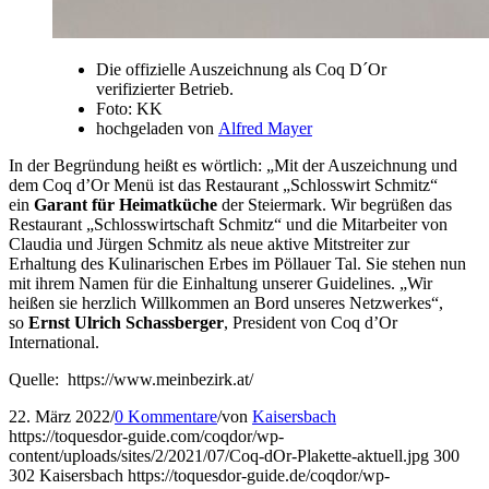
Die offizielle Auszeichnung als Coq D´Or
verifizierter Betrieb.
Foto: KK
hochgeladen von
Alfred Mayer
In der Begründung heißt es wörtlich: „Mit der Auszeichnung und
dem Coq d’Or Menü ist das Restaurant „Schlosswirt Schmitz“
ein
Garant für Heimatküche
der Steiermark. Wir begrüßen das
Restaurant „Schlosswirtschaft Schmitz“ und die Mitarbeiter von
Claudia und Jürgen Schmitz als neue aktive Mitstreiter zur
Erhaltung des Kulinarischen Erbes im Pöllauer Tal. Sie stehen nun
mit ihrem Namen für die Einhaltung unserer Guidelines. „Wir
heißen sie herzlich Willkommen an Bord unseres Netzwerkes“,
so
Ernst Ulrich Schassberger
, President von Coq d’Or
International.
Quelle: https://www.meinbezirk.at/
22. März 2022
/
0 Kommentare
/
von
Kaisersbach
https://toquesdor-guide.com/coqdor/wp-
content/uploads/sites/2/2021/07/Coq-dOr-Plakette-aktuell.jpg
300
302
Kaisersbach
https://toquesdor-guide.de/coqdor/wp-