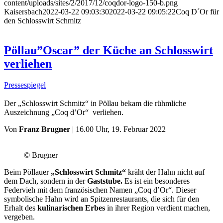
content/uploads/sites/2/2017/12/coqdor-logo-150-b.png
Kaisersbach
2022-03-22 09:03:30
2022-03-22 09:05:22
Coq D´Or für
den Schlosswirt Schmitz
Pöllau”Oscar” der Küche an Schlosswirt
verliehen
Pressespiegel
Der „Schlosswirt Schmitz“ in Pöllau bekam die rühmliche
Auszeichnung „Coq d’Or“ verliehen.
Von
Franz Brugner
| 16.00 Uhr, 19. Februar 2022
© Brugner
Beim Pöllauer
„Schlosswirt Schmitz“
kräht der Hahn nicht auf
dem Dach, sondern in der
Gaststube.
Es ist ein besonderes
Federvieh mit dem französischen Namen „Coq d’Or“. Dieser
symbolische Hahn wird an Spitzenrestaurants, die sich für den
Erhalt des
kulinarischen Erbes
in ihrer Region verdient machen,
vergeben.