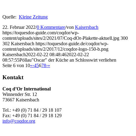
Quelle:
Kleine Zeitung
22. Februar 2022
/
0 Kommentare
/
von
Kaisersbach
https://toquesdor-guide.com/coqdor/wp-
content/uploads/sites/2/2021/07/Coq-dOr-Plakette-aktuell.jpg
300
302
Kaisersbach
https://toquesdor-guide.de/coqdor/wp-
content/uploads/sites/2/2017/12/coqdor-logo-150-b.png
Kaisersbach
2022-02-22 08:48:46
2022-02-22
08:57:55
Pöllau"Oscar" der Küche an Schlosswirt verliehen
Seite 6 von 10
«
‹
4
5
6
7
8
›
»
Kontakt
Coq d’Or International
Winnender Str. 12
73667 Kaisersbach
Tel.: +49 (0) 71 84 / 29 18 107
Fax: +49 (0) 71 84 / 29 18 129
info@coqdor.org