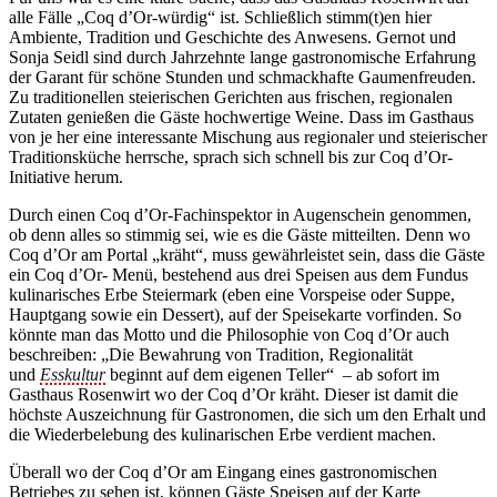
alle Fälle „Coq d’Or-würdig“ ist. Schließlich stimm(t)en hier
Ambiente, Tradition und Geschichte des Anwesens. Gernot und
Sonja Seidl sind durch Jahrzehnte lange gastronomische Erfahrung
der Garant für schöne Stunden und schmackhafte Gaumenfreuden.
Zu traditionellen steierischen Gerichten aus frischen, regionalen
Zutaten genießen die Gäste hochwertige Weine. Dass im Gasthaus
von je her eine interessante Mischung aus regionaler und steierischer
Traditionsküche herrsche, sprach sich schnell bis zur Coq d’Or-
Initiative herum.
Durch einen Coq d’Or-Fachinspektor in Augenschein genommen,
ob denn alles so stimmig sei, wie es die Gäste mitteilten. Denn wo
Coq d’Or am Portal „kräht“, muss gewährleistet sein, dass die Gäste
ein Coq d’Or- Menü, bestehend aus drei Speisen aus dem Fundus
kulinarisches Erbe Steiermark (eben eine Vorspeise oder Suppe,
Hauptgang sowie ein Dessert), auf der Speisekarte vorfinden. So
könnte man das Motto und die Philosophie von Coq d’Or auch
beschreiben: „Die Bewahrung von Tradition, Regionalität
und
Esskultur
beginnt auf dem eigenen Teller“ – ab sofort im
Gasthaus Rosenwirt wo der Coq d’Or kräht. Dieser ist damit die
höchste Auszeichnung für Gastronomen, die sich um den Erhalt und
die Wiederbelebung des kulinarischen Erbe verdient machen.
Überall wo der Coq d’Or am Eingang eines gastronomischen
Betriebes zu sehen ist, können Gäste Speisen auf der Karte