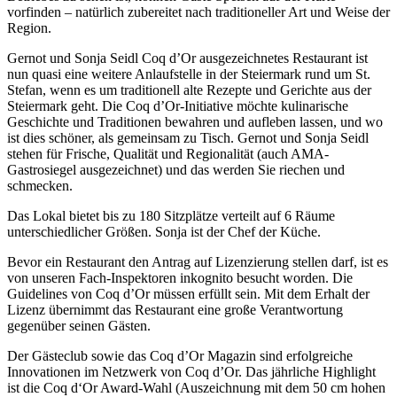
vorfinden – natürlich zubereitet nach traditioneller Art und Weise der
Region.
Gernot und Sonja Seidl Coq d’Or ausgezeichnetes Restaurant ist
nun quasi eine weitere Anlaufstelle in der Steiermark rund um St.
Stefan, wenn es um traditionell alte Rezepte und Gerichte aus der
Steiermark geht. Die Coq d’Or-Initiative möchte kulinarische
Geschichte und Traditionen bewahren und aufleben lassen, und wo
ist dies schöner, als gemeinsam zu Tisch. Gernot und Sonja Seidl
stehen für Frische, Qualität und Regionalität (auch AMA-
Gastrosiegel ausgezeichnet) und das werden Sie riechen und
schmecken.
Das Lokal bietet bis zu 180 Sitzplätze verteilt auf 6 Räume
unterschiedlicher Größen. Sonja ist der Chef der Küche.
Bevor ein Restaurant den Antrag auf Lizenzierung stellen darf, ist es
von unseren Fach-Inspektoren inkognito besucht worden. Die
Guidelines von Coq d’Or müssen erfüllt sein. Mit dem Erhalt der
Lizenz übernimmt das Restaurant eine große Verantwortung
gegenüber seinen Gästen.
Der Gästeclub sowie das Coq d’Or Magazin sind erfolgreiche
Innovationen im Netzwerk von Coq d’Or. Das jährliche Highlight
ist die Coq d‘Or Award-Wahl (Auszeichnung mit dem 50 cm hohen