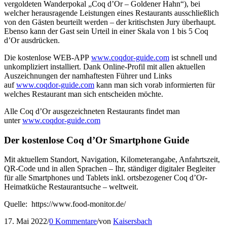
vergoldeten Wanderpokal „Coq d’Or – Goldener Hahn“), bei
welcher herausragende Leistungen eines Restaurants ausschließlich
von den Gästen beurteilt werden – der kritischsten Jury überhaupt.
Ebenso kann der Gast sein Urteil in einer Skala von 1 bis 5 Coq
d’Or ausdrücken.
Die kostenlose WEB-APP
www.coqdor-guide.com
ist schnell und
unkompliziert installiert. Dank Online-Profil mit allen aktuellen
Auszeichnungen der namhaftesten Führer und Links
auf
www.coqdor-guide.com
kann man sich vorab informierten für
welches Restaurant man sich entscheiden möchte.
Alle Coq d’Or ausgezeichneten Restaurants findet man
unter
www.coqdor-guide.com
Der kostenlose Coq d’Or Smartphone Guide
Mit aktuellem Standort, Navigation, Kilometerangabe, Anfahrtszeit,
QR-Code und in allen Sprachen – Ihr, ständiger digitaler Begleiter
für alle Smartphones und Tablets inkl. ortsbezogener Coq d’Or-
Heimatküche Restaurantsuche – weltweit.
Quelle: https://www.food-monitor.de/
17. Mai 2022
/
0 Kommentare
/
von
Kaisersbach