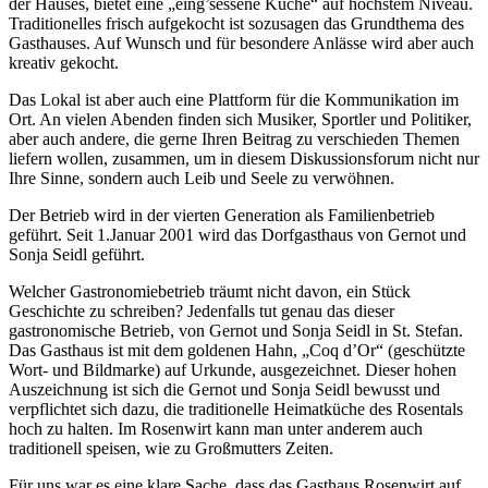
der Hauses, bietet eine „eing’sessene Küche“ auf höchstem Niveau.
Traditionelles frisch aufgekocht ist sozusagen das Grundthema des
Gasthauses. Auf Wunsch und für besondere Anlässe wird aber auch
kreativ gekocht.
Das Lokal ist aber auch eine Plattform für die Kommunikation im
Ort. An vielen Abenden finden sich Musiker, Sportler und Politiker,
aber auch andere, die gerne Ihren Beitrag zu verschieden Themen
liefern wollen, zusammen, um in diesem Diskussionsforum nicht nur
Ihre Sinne, sondern auch Leib und Seele zu verwöhnen.
Der Betrieb wird in der vierten Generation als Familienbetrieb
geführt. Seit 1.Januar 2001 wird das Dorfgasthaus von Gernot und
Sonja Seidl geführt.
Welcher Gastronomiebetrieb träumt nicht davon, ein Stück
Geschichte zu schreiben? Jedenfalls tut genau das dieser
gastronomische Betrieb, von Gernot und Sonja Seidl in St. Stefan.
Das Gasthaus ist mit dem goldenen Hahn, „Coq d’Or“ (geschützte
Wort- und Bildmarke) auf Urkunde, ausgezeichnet. Dieser hohen
Auszeichnung ist sich die Gernot und Sonja Seidl bewusst und
verpflichtet sich dazu, die traditionelle Heimatküche des Rosentals
hoch zu halten. Im Rosenwirt kann man unter anderem auch
traditionell speisen, wie zu Großmutters Zeiten.
Für uns war es eine klare Sache, dass das Gasthaus Rosenwirt auf