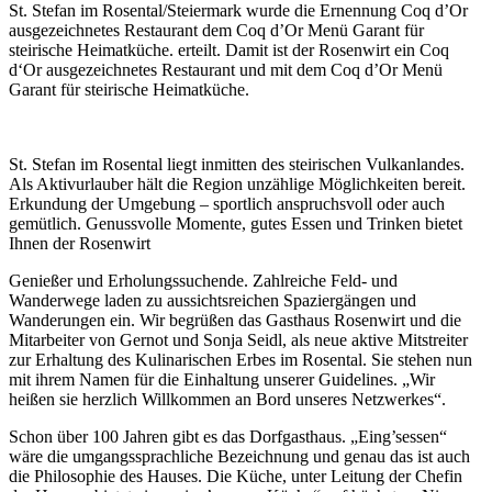
St. Stefan im Rosental/Steiermark wurde die Ernennung Coq d’Or
ausgezeichnetes Restaurant dem Coq d’Or Menü Garant für
steirische Heimatküche. erteilt. Damit ist der Rosenwirt ein Coq
d‘Or ausgezeichnetes Restaurant und mit dem Coq d’Or Menü
Garant für steirische Heimatküche.
St. Stefan im Rosental liegt inmitten des steirischen Vulkanlandes.
Als Aktivurlauber hält die Region unzählige Möglichkeiten bereit.
Erkundung der Umgebung – sportlich anspruchsvoll oder auch
gemütlich. Genussvolle Momente, gutes Essen und Trinken bietet
Ihnen der Rosenwirt
Genießer und Erholungssuchende. Zahlreiche Feld- und
Wanderwege laden zu aussichtsreichen Spaziergängen und
Wanderungen ein. Wir begrüßen das Gasthaus Rosenwirt und die
Mitarbeiter von Gernot und Sonja Seidl, als neue aktive Mitstreiter
zur Erhaltung des Kulinarischen Erbes im Rosental. Sie stehen nun
mit ihrem Namen für die Einhaltung unserer Guidelines. „Wir
heißen sie herzlich Willkommen an Bord unseres Netzwerkes“.
Schon über 100 Jahren gibt es das Dorfgasthaus. „Eing’sessen“
wäre die umgangssprachliche Bezeichnung und genau das ist auch
die Philosophie des Hauses. Die Küche, unter Leitung der Chefin