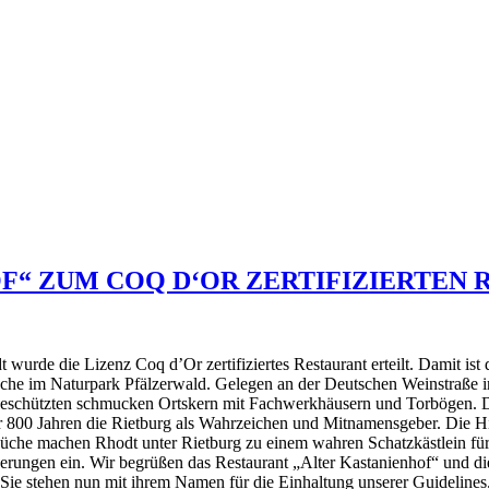
F“ ZUM COQ D‘OR ZERTIFIZIERTEN
urde die Lizenz Coq d’Or zertifiziertes Restaurant erteilt. Damit ist d
che im Naturpark Pfälzerwald. Gelegen an der Deutschen Weinstraße 
geschützten schmucken Ortskern mit Fachwerkhäusern und Torbögen. Di
ber 800 Jahren die Rietburg als Wahrzeichen und Mitnamensgeber. Die Hi
 Küche machen Rhodt unter Rietburg zu einem wahren Schatzkästlein f
ngen ein. Wir begrüßen das Restaurant „Alter Kastanienhof“ und die M
z. Sie stehen nun mit ihrem Namen für die Einhaltung unserer Guidelin