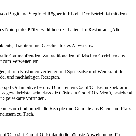
von Birgit und Siegfried Rögner in Rhodt. Der Betrieb ist mit dem
des Naturparks Pfälzerwald hoch zu halten. Im Restaurant „Alter
Ambiente, Tradition und Geschichte des Anwesens.
afte Gaumenfreuden. Zu traditionellen pfälzischen Gerichten aus
dt zum Verweilen ein.
en, durch Kastanien verfeinert mit Specksoße und Weinkraut. In
del und nachhaltigen Rezepten.
r Coq d’Or-Initiative herum. Durch einen Coq d’Or-Fachinspektor in
uss gewährleistet sein, dass die Gäste ein Coq d’Or- Menü, bestehend
r Speisekarte vorfinden.
enn es um traditionell alte Rezepte und Gerichte aus Rheinland Pfalz
emeinsam zu Tisch.
q d’Or kräht. Coq d’Or ist damit die höchste Auszeichnung für