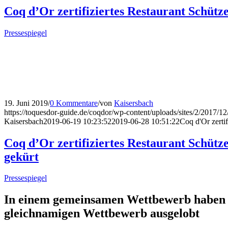
Coq d’Or zertifiziertes Restaurant Schütz
Pressespiegel
19. Juni 2019
/
0 Kommentare
/
von
Kaisersbach
https://toquesdor-guide.de/coqdor/wp-content/uploads/sites/2/2017/1
Kaisersbach
2019-06-19 10:23:52
2019-06-28 10:51:22
Coq d'Or zerti
Coq d’Or zertifiziertes Restaurant Schütz
gekürt
Pressespiegel
In einem gemeinsamen Wettbewerb haben
gleichnamigen Wettbewerb ausgelobt