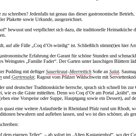
zu schreiben? Jedenfalls tut genau das dieser gastronomische Betrieb, 
er Plakette sowie Urkunde, ausgezeichnet.
of“ bewusst und verpflichtet sich dazu, die traditionelle Heimatküche 
en.
dt, auf alle Fälle „Coq d’Or-würdig“ ist. Schließlich stimm(t)en hier 
 gastronomische Erfahrung der Garant für schöne Stunden und schmackh
es Weingutes „Familie Fader“. Der Garten unter lauschigen Blättern lä
ter Pudding mit deftiger
Sauerkraut
–
Meerrettich
Soße an
Salat
. Saumag
n
und
Gartensalat
. Ragout vom Pfälzer Wildschwein mit Serviettenknö
ler und deutscher Traditionsküche herrsche, sprach sich schnell bis zu
i, wie es die Gäste mitteilten. Denn wo Coq d’Or am Portal „kräht“, m
(eben eine Vorspeise oder Suppe, Hauptgang sowie ein Dessert), auf de
nun quasi eine weitere Anlaufstelle in Rheinland Pfalz rund um Rhodt, w
ditionen bewahren und aufleben lassen, und wo ist dies schöner, als g
schreiben:
f dem eigenen Teller“ – ab sofort im „Alten Kastanienhof“, wo der Co