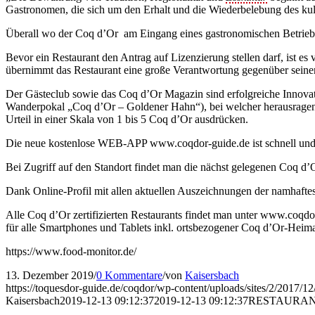
Gastronomen, die sich um den Erhalt und die Wiederbelebung des kul
Überall wo der Coq d’Or am Eingang eines gastronomischen Betriebes z
Bevor ein Restaurant den Antrag auf Lizenzierung stellen darf, ist e
übernimmt das Restaurant eine große Verantwortung gegenüber seine
Der Gästeclub sowie das Coq d’Or Magazin sind erfolgreiche Innova
Wanderpokal „Coq d’Or – Goldener Hahn“), bei welcher herausragende
Urteil in einer Skala von 1 bis 5 Coq d’Or ausdrücken.
Die neue kostenlose WEB-APP www.coqdor-guide.de ist schnell und un
Bei Zugriff auf den Standort findet man die nächst gelegenen Coq d’O
Dank Online-Profil mit allen aktuellen Auszeichnungen der namhafte
Alle Coq d’Or zertifizierten Restaurants findet man unter www.coqdo
für alle Smartphones und Tablets inkl. ortsbezogener Coq d’Or-Heim
https://www.food-monitor.de/
13. Dezember 2019
/
0 Kommentare
/
von
Kaisersbach
https://toquesdor-guide.de/coqdor/wp-content/uploads/sites/2/2017/1
Kaisersbach
2019-12-13 09:12:37
2019-12-13 09:12:37
RESTAURAN