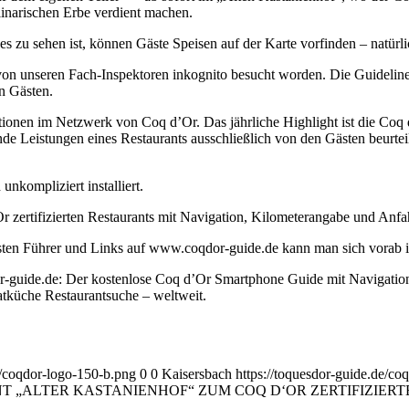
inarischen Erbe verdient machen.
u sehen ist, können Gäste Speisen auf der Karte vorfinden – natürlich
s von unseren Fach-Inspektoren inkognito besucht worden. Die Guidelin
n Gästen.
tionen im Netzwerk von Coq d’Or. Das jährliche Highlight ist die C
 Leistungen eines Restaurants ausschließlich von den Gästen beurteilt
kompliziert installiert.
r zertifizierten Restaurants mit Navigation, Kilometerangabe und Anfah
sten Führer und Links auf www.coqdor-guide.de kann man sich vorab i
r-guide.de: Der kostenlose Coq d’Or Smartphone Guide mit Navigation, 
atküche Restaurantsuche – weltweit.
2/coqdor-logo-150-b.png
0
0
Kaisersbach
https://toquesdor-guide.de/co
T „ALTER KASTANIENHOF“ ZUM COQ D‘OR ZERTIFIZIER