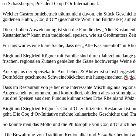
so Schassberger, President Coq d’Or International.
Welcher Gastronomiebetrieb träumt nicht davon, ein Stück Geschichte 
goldenen Hahn, „Coq d’Or“ (geschützte Wort- und Bildmarke) auf edl
Dieser hohen Auszeichnung ist sich die Familie des „Alter Kastanienh
Kastanienhof“ kann man traditionell speisen, wie zu Großmutters Zeit
Für uns war es eine klare Sache, dass der „Alte Kastanienhof“ in Rho
Birgit und Siegfried Rögner mit Familie sind durch Jahrzehnte lange
frischen, regionalen Zutaten genießen die Gäste hochwertige Weine d
Auszug aus der Speisekarte: Aus Leber- & Blutwurst selbst hergestell
Dornfelder geschmorte Schweinebäckchen mit hausgemachten
Nudel
Dass im Restaurant von je her eine interessante Mischung aus regiona
Augenschein genommen, und kontrolliert, ob denn alles so stimmig se
aus drei Speisen aus dem Fundus kulinarisches Erbe Rheinland Pfalz 
Birgit und Siegfried Rögner`s Coq d’Or zertifiziertes Restaurant ist 
geht. Die Coq d’Or-Initiative möchte kulinarische Geschichte und Tra
So könnte man das Motto und die Philosophie von Coq d’Or auch be
„Die Bewahrung von Tradition, Regionalität und
Esskultur
beginnt au