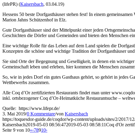
(lifePR) (
Kaisersbach
, 03.04.19)
Hessens 50 beste Dorfgasthäuser stehen fest! In einem gemeinsam
Marion Jahns Schützenhof in Elz.
Gute Dorfgasthäuser sind der Mittelpunkt einer jeden Ortsgemeinschaf
Geschichten die Dörfer und Gemeinden und bieten den Menschen ein
Eine wichtige Rolle für das Leben auf dem Land spielen die Dorfgast
Konzepten die schöne und wichtige Tradition der Dorfgasthäuser und
Sie sind Orte der Begegnung und Geselligkeit, in denen ein wichtiger T
Gemeinschaft leben und erleben, hier kommen die Menschen zusammen
So, wie in jedes Dorf ein gutes Gasthaus gehört, so gehört in jedes 
Wettbewerbs zusammen.
Alle Coq d’Or zertifizierten Restaurants findet man unter www.coqdor
inkl. ortsbezogener Coq d’Or-Heimatküche Restaurantsuche – weltwe
Quelle: https://www.lifepr.de/
3. Mai 2019
/
0 Kommentare
/
von
Kaisersbach
https://toquesdor-guide.de/coqdor/wp-content/uploads/sites/2/2017/1
Kaisersbach
2019-05-03 08:56:47
2019-05-03 08:58:11
Coq d'Or zerti
Seite 9 von 10
«
‹
7
8
9
10
›