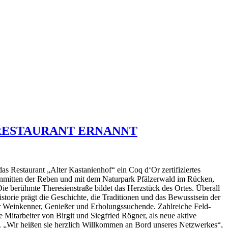
 RESTAURANT ERNANNT
as Restaurant „Alter Kastanienhof“ ein Coq d‘Or zertifiziertes
inmitten der Reben und mit dem Naturpark Pfälzerwald im Rücken,
e berühmte Theresienstraße bildet das Herzstück des Ortes. Überall
storie prägt die Geschichte, die Traditionen und das Bewusstsein der
ür Weinkenner, Genießer und Erholungssuchende. Zahlreiche Feld-
itarbeiter von Birgit und Siegfried Rögner, als neue aktive
es. „Wir heißen sie herzlich Willkommen an Bord unseres Netzwerkes“,