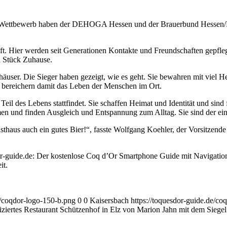
en Wettbewerb haben der DEHOGA Hessen und der Brauerbund Hessen/R
t. Hier werden seit Generationen Kontakte und Freundschaften gepflegt
 Stück Zuhause.
häuser. Die Sieger haben gezeigt, wie es geht. Sie bewahren mit viel 
 bereichern damit das Leben der Menschen im Ort.
eil des Lebens stattfindet. Sie schaffen Heimat und Identität und sind 
 und finden Ausgleich und Entspannung zum Alltag. Sie sind der ein
Gasthaus auch ein gutes Bier!“, fasste Wolfgang Koehler, der Vorsitzen
-guide.de: Der kostenlose Coq d’Or Smartphone Guide mit Navigation Ih
it.
2/coqdor-logo-150-b.png
0
0
Kaisersbach
https://toquesdor-guide.de/co
fiziertes Restaurant Schützenhof in Elz von Marion Jahn mit dem Siegel