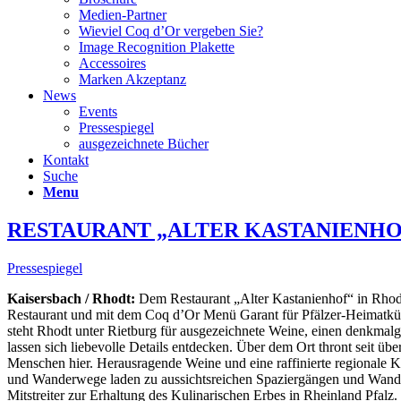
Medien-Partner
Wieviel Coq d’Or vergeben Sie?
Image Recognition Plakette
Accessoires
Marken Akzeptanz
News
Events
Pressespiegel
ausgezeichnete Bücher
Kontakt
Suche
Menu
RESTAURANT „ALTER KASTANIENHO
Pressespiegel
Kaisersbach / Rhodt:
Dem Restaurant „Alter Kastanienhof“ in Rhodt w
Restaurant und mit dem Coq d’Or Menü Garant für Pfälzer-Heimatkü
steht Rhodt unter Rietburg für ausgezeichnete Weine, einen denkmal
lassen sich liebevolle Details entdecken. Über dem Ort thront seit ü
Menschen hier. Herausragende Weine und eine raffinierte regionale
und Wanderwege laden zu aussichtsreichen Spaziergängen und Wanderu
Mitstreiter zur Erhaltung des Kulinarischen Erbes in Rheinland Pfal