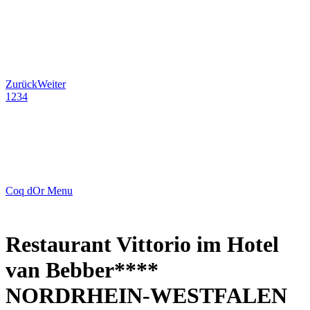
Zurück
Weiter
1
2
3
4
Coq dOr Menu
Restaurant Vittorio im Hotel
van Bebber****
NORDRHEIN-WESTFALEN